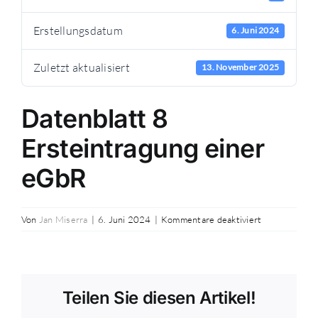
Erstellungsdatum
6. Juni 2024
Zuletzt aktualisiert
13. November 2025
Datenblatt 8
Ersteintragung einer
eGbR
für
Von
Jan Miserra
|
6. Juni 2024
|
Kommentare deaktiviert
Datenblatt
8
Ersteintragu
einer
Teilen Sie diesen Artikel!
eGbR