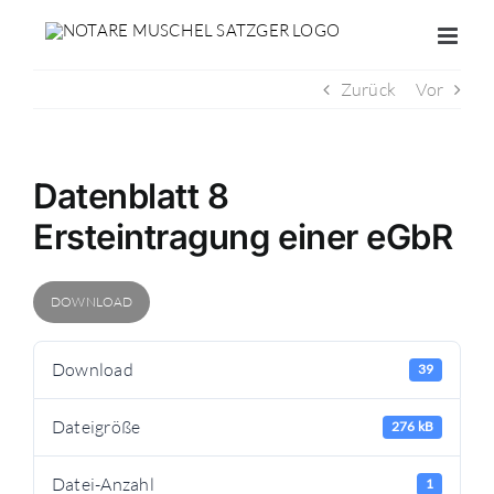
Zum
Inhalt
springen
Zurück
Vor
Datenblatt 8
Ersteintragung einer eGbR
DOWNLOAD
Download
39
Dateigröße
276 kB
Datei-Anzahl
1