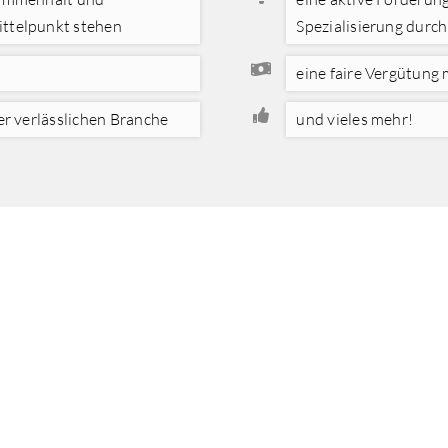
ittelpunkt stehen
Spezialisierung durc
eine faire Vergütung 
ner verlässlichen Branche
und vieles mehr!
E BEWERBUNG AN
rn Sie nicht und schicken Sie uns Ihre aussagekräftigen Unterl