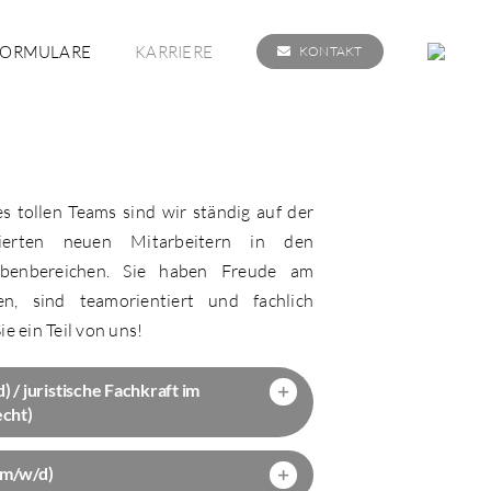
FORMULARE
KARRIERE
KONTAKT
s tollen Teams sind wir ständig auf der
ierten neuen Mitarbeitern in den
abenbereichen. Sie haben Freude am
, sind teamorientiert und fachlich
e ein Teil von uns!
 / juristische Fachkraft im
echt)
(m/w/d)