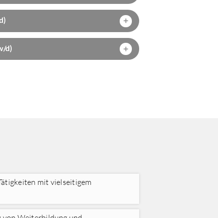
d)
w/d)
ätigkeiten mit vielseitigem
g von Weiterbildung und