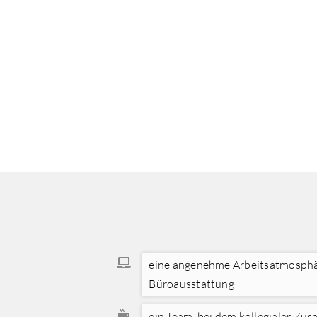
eine angenehme Arbeitsatmosphä
Büroausstattung
ein Team, bei dem kollegialer Z