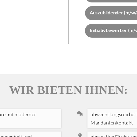
Auszubildender (m/w/
Initiativbewerber (m/
WIR BIETEN IHNEN:
re mit moderner
abwechslungsreiche T
Mandantenkontakt
usammenhalt und
eine aktive Förderun