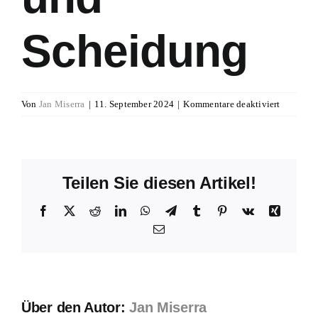
Scheidung
für
Von
Jan Miserra
|
11. September 2024
|
Kommentare deaktiviert
Merkblat
8
Trennun
und
Teilen Sie diesen Artikel!
Scheidun
Facebook
X
Reddit
LinkedIn
WhatsApp
Telegram
Tumblr
Pinterest
Vk
Xing
E-
Mail
Über den Autor:
Jan Miserra