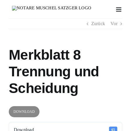
Zum
Inhalt
springen
Zurück
Vor
Merkblatt 8
Trennung und
Scheidung
DOWNLOAD
Download
65