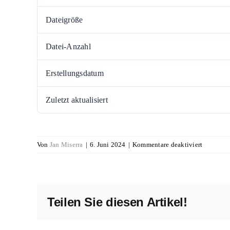
Dateigröße
Datei-Anzahl
Erstellungsdatum
Zuletzt aktualisiert
für
Von
Jan Miserra
|
6. Juni 2024
|
Kommentare deaktiviert
Neues
Barzahlu
bei
Immobili
Teilen Sie diesen Artikel!