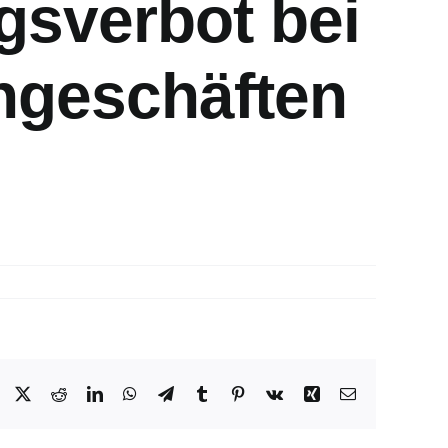
gsverbot bei
ngeschäften
Facebook
X
Reddit
LinkedIn
WhatsApp
Telegram
Tumblr
Pinterest
Vk
Xing
E-
Mail